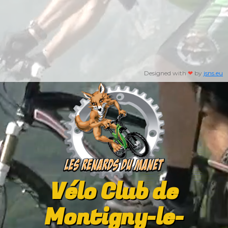
Designed with
❤
by
jsns.eu
Vélo Club de
Montigny-le-