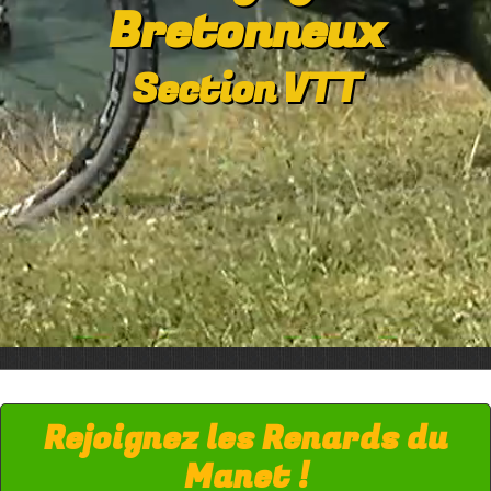
Bretonneux
Section VTT
Rejoignez les Renards du
Manet !